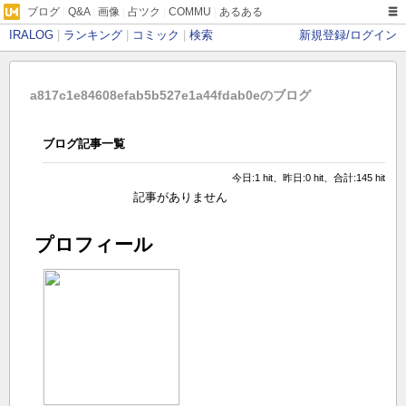
ブログ
|
Q&A
|
画像
|
占ツク
|
COMMU
|
あるある
IRALOG
|
ランキング
|
コミック
|
検索
新規登録/ログイン
a817c1e84608efab5b527e1a44fdab0eのブログ
ブログ記事一覧
今日:1 hit、昨日:0 hit、合計:145 hit
記事がありません
プロフィール