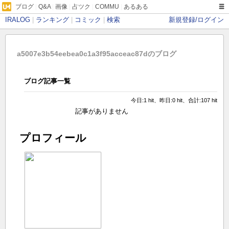
ブログ
|
Q&A
|
画像
|
占ツク
|
COMMU
|
あるある
IRALOG
|
ランキング
|
コミック
|
検索
新規登録/ログイン
a5007e3b54eebea0c1a3f95acceac87dのブログ
ブログ記事一覧
今日:1 hit、昨日:0 hit、合計:107 hit
記事がありません
プロフィール