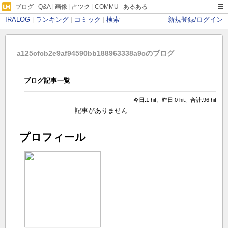
ブログ
|
Q&A
|
画像
|
占ツク
|
COMMU
|
あるある
IRALOG
|
ランキング
|
コミック
|
検索
新規登録/ログイン
a125cfcb2e9af94590bb188963338a9cのブログ
ブログ記事一覧
今日:1 hit、昨日:0 hit、合計:96 hit
記事がありません
プロフィール