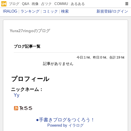
ブログ
|
Q&A
|
画像
|
占ツク
|
COMMU
|
あるある
IRALOG
|
ランキング
|
コミック
|
検索
新規登録/ログイン
Yura27ringoのブログ
ブログ記事一覧
今日:1 hit、昨日:0 hit、合計:19 hit
記事がありません
プロフィール
ニックネーム：
Yy
●手書きブログをつくろう！
Powered by イラログ