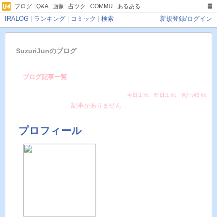
ブログ
|
Q&A
|
画像
|
占ツク
|
COMMU
|
あるある
IRALOG
|
ランキング
|
コミック
|
検索
新規登録/ログイン
SuzuriJunのブログ
ブログ記事一覧
今日:1 hit、昨日:1 hit、合計:43 hit
記事がありません
プロフィール