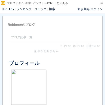
ブログ
|
Q&A
|
画像
|
占ツク
|
COMMU
|
あるある
IRALOG
|
ランキング
|
コミック
|
検索
新規登録/ログイン
Rebloomのブログ
ブログ記事一覧
今日:1 hit、昨日:0 hit、合計:161 hit
記事がありません
プロフィール