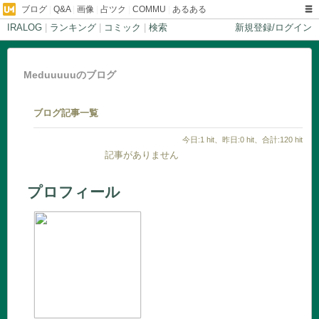
ブログ
|
Q&A
|
画像
|
占ツク
|
COMMU
|
あるある
IRALOG
|
ランキング
|
コミック
|
検索
新規登録/ログイン
Meduuuuuのブログ
ブログ記事一覧
今日:1 hit、昨日:0 hit、合計:120 hit
記事がありません
プロフィール