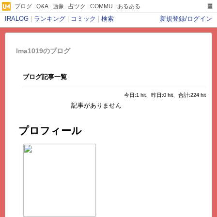
ブログ
|
Q&A
|
画像
|
占ツク
|
COMMU
|
あるある
IRALOG
|
ランキング
|
コミック
|
検索
新規登録/ログイン
Ima1019のブログ
ブログ記事一覧
今日:1 hit、昨日:0 hit、合計:224 hit
記事がありません
プロフィール