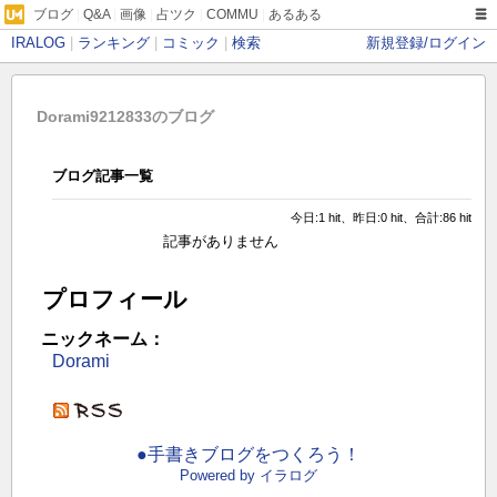
ブログ
|
Q&A
|
画像
|
占ツク
|
COMMU
|
あるある
IRALOG
|
ランキング
|
コミック
|
検索
新規登録/ログイン
Dorami9212833のブログ
ブログ記事一覧
今日:1 hit、昨日:0 hit、合計:86 hit
記事がありません
プロフィール
ニックネーム：
Dorami
●手書きブログをつくろう！
Powered by イラログ