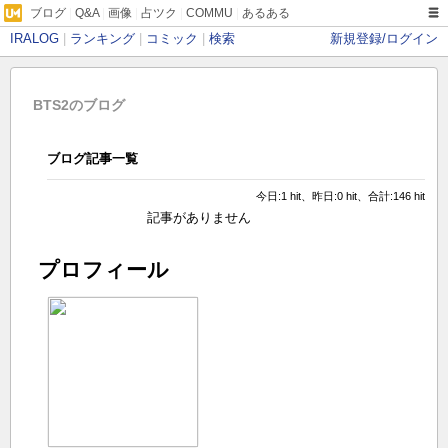
ブログ
|
Q&A
|
画像
|
占ツク
|
COMMU
|
あるある
IRALOG
|
ランキング
|
コミック
|
検索
新規登録/ログイン
BTS2のブログ
ブログ記事一覧
今日:1 hit、昨日:0 hit、合計:146 hit
記事がありません
プロフィール