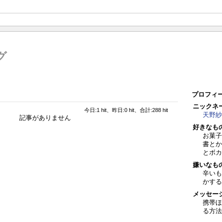
グ
プロフィ
ニックネ
今日:1 hit、昨日:0 hit、合計:288 hit
天野紗
記事がありません
好きなも
お菓子
書とか
とボカ
嫌いなも
辛いも
かする
メッセー
携帯ほ
る方法