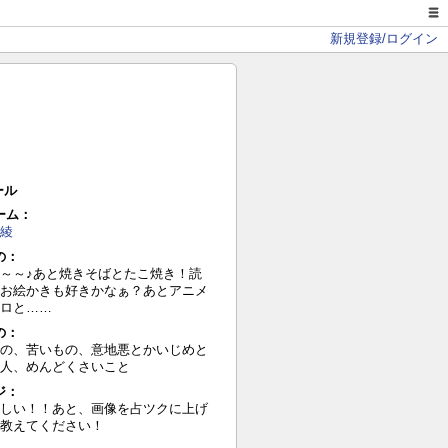
新規登録/ログイン
ール
ーム：
綾
の：
～～♪あと焼きそばとたこ焼き！読
お絵かきも好きかなぁ？あとアニメ
ロと……
の：
の、苦いもの、意地悪とかいじめと
人、めんどくさいこと
ジ：
しい！！あと、画像を占ツクに上げ
教えてください！