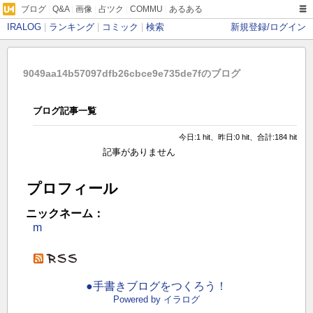
ブログ
|
Q&A
|
画像
|
占ツク
|
COMMU
|
あるある
IRALOG
|
ランキング
|
コミック
|
検索
新規登録/ログイン
9049aa14b57097dfb26cbce9e735de7fのブログ
ブログ記事一覧
今日:1 hit、昨日:0 hit、合計:184 hit
記事がありません
プロフィール
ニックネーム：
m
●手書きブログをつくろう！
Powered by イラログ