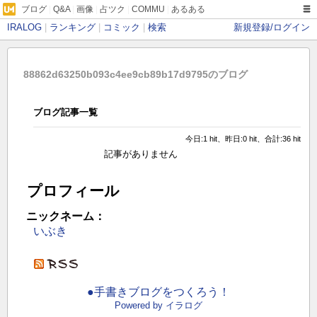
ブログ
|
Q&A
|
画像
|
占ツク
|
COMMU
|
あるある
IRALOG
|
ランキング
|
コミック
|
検索
新規登録/ログイン
88862d63250b093c4ee9cb89b17d9795のブログ
ブログ記事一覧
今日:1 hit、昨日:0 hit、合計:36 hit
記事がありません
プロフィール
ニックネーム：
いぶき
●手書きブログをつくろう！
Powered by イラログ