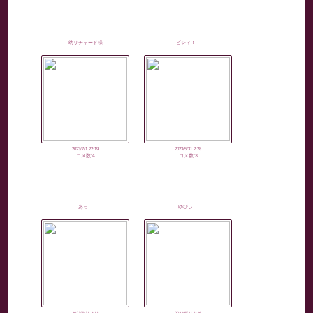
幼リチャード様
ビシィ！！
2023/7/1 22:19
2023/5/31 2:28
コメ数:4
コメ数:3
あっ…
ゆびぃ…