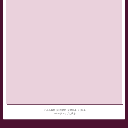
不具合報告
|
利用規約
|
お問合わせ
|
退会
↑ページトップに戻る