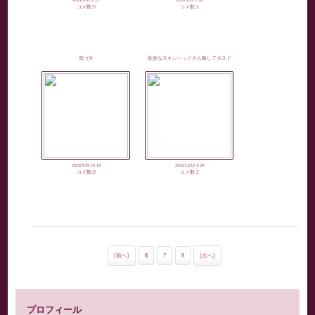
2023/5/31 2:11
2023/5/31 1:36
コメ数:0
コメ数:1
気づき
耽美なスキンヘッドさん略してタスド
さん？？？
2023/5/29 10:19
2022/11/12 4:24
コメ数:0
コメ数:1
(前へ)
6
7
8
(次へ)
プロフィール