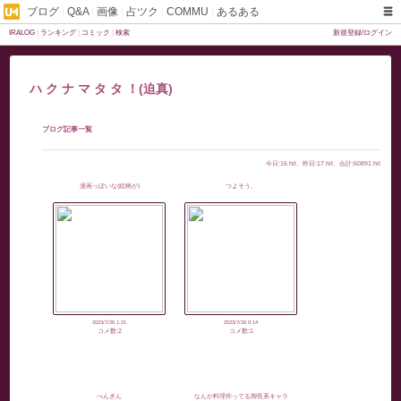
ブログ
|
Q&A
|
画像
|
占ツク
|
COMMU
|
あるある
IRALOG
|
ランキング
|
コミック
|
検索
新規登録/ログイン
ハ ク ナ マ タ タ ！(迫真)
ブログ記事一覧
今日:16 hit、昨日:17 hit、合計:60891 hit
漫画っぽいな(絵柄が)
つよそう。
2023/7/26 1:21
2023/7/26 0:14
コメ数:2
コメ数:1
ぺんぎん
なんか料理作ってる脚長系キャラ