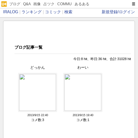
ブログ
|
Q&A
|
画像
|
占ツク
|
COMMU
|
あるある
IRALOG
|
ランキング
|
コミック
|
検索
新規登録/ログイン
ブログ記事一覧
今日:8 hit、昨日:36 hit、合計:31028 hit
どっかん
わーい
2013/9/15 22:40
2013/9/15 19:40
コメ数:3
コメ数:1