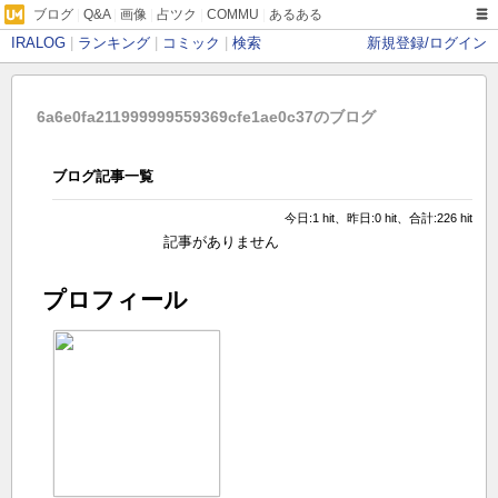
ブログ
|
Q&A
|
画像
|
占ツク
|
COMMU
|
あるある
IRALOG
|
ランキング
|
コミック
|
検索
新規登録/ログイン
6a6e0fa211999999559369cfe1ae0c37のブログ
ブログ記事一覧
今日:1 hit、昨日:0 hit、合計:226 hit
記事がありません
プロフィール