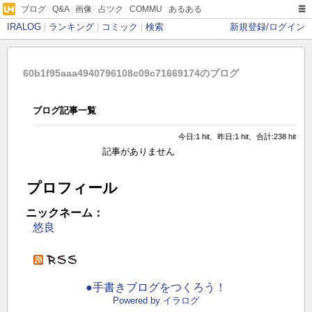
ブログ
|
Q&A
|
画像
|
占ツク
|
COMMU
|
あるある
IRALOG
|
ランキング
|
コミック
|
検索
新規登録/ログイン
60b1f95aaa4940796108c09c71669174のブログ
ブログ記事一覧
今日:1 hit、昨日:1 hit、合計:238 hit
記事がありません
プロフィール
ニックネーム：
悠良
●手書きブログをつくろう！
Powered by イラログ