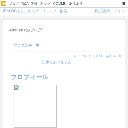
ブログ
|
Q&A
|
画像
|
占ツク
|
COMMU
|
あるある
IRALOG
|
ランキング
|
コミック
|
検索
新規登録/ログイン
4890shaのブログ
ブログ記事一覧
今日:1 hit、昨日:0 hit、合計:143 hit
記事がありません
プロフィール