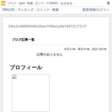
ブログ
|
Q&A
|
画像
|
占ツク
|
COMMU
|
あるある
IRALOG
|
ランキング
|
コミック
|
検索
新規登録/ログイン
34fe21d6095445b39de7498a1e0b7697のブログ
ブログ記事一覧
今日:1 hit、昨日:0 hit、合計:110 hit
記事がありません
プロフィール