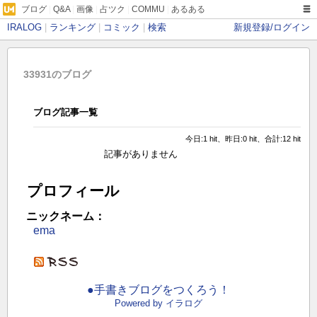
ブログ
|
Q&A
|
画像
|
占ツク
|
COMMU
|
あるある
IRALOG
|
ランキング
|
コミック
|
検索
新規登録/ログイン
33931のブログ
ブログ記事一覧
今日:1 hit、昨日:0 hit、合計:12 hit
記事がありません
プロフィール
ニックネーム：
ema
●手書きブログをつくろう！
Powered by イラログ