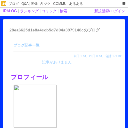
ブログ
|
Q&A
|
画像
|
占ツク
|
COMMU
|
あるある
IRALOG
|
ランキング
|
コミック
|
検索
新規登録/ログイン
28ea6625d1e8a4ccb5d7d04a3979148cのブログ
ブログ記事一覧
今日:1 hit、昨日:0 hit、合計:171 hit
記事がありません
プロフィール