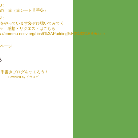
の：
の 赤（赤シート苦手💦）
ジ：
をやっています🎤ぜひ聴いてみてく
✨️ 感想・リクエストはこちら
s://commu.nosv.org/bbs/t%3APudding%E3%83%BBHouse
ページ
●手書きブログをつくろう！
Powered by イラログ