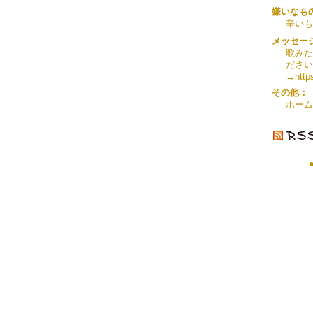
嫌いなも
辛いも
メッセー
歌みた
ださい
→http
その他：
ホーム