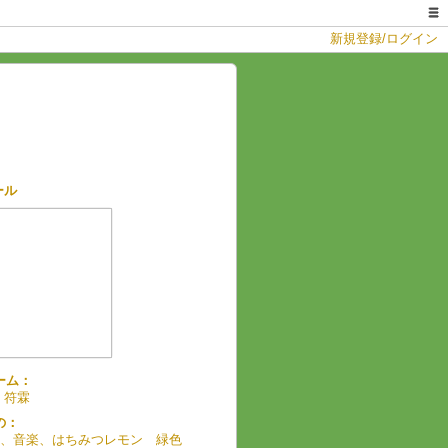
新規登録/ログイン
ール
ーム：
 符霖
の：
、音楽、はちみつレモン 緑色