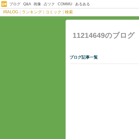
ブログ
|
Q&A
|
画像
|
占ツク
|
COMMU
|
あるある
IRALOG
|
ランキング
|
コミック
|
検索
11214649のブログ
ブログ記事一覧