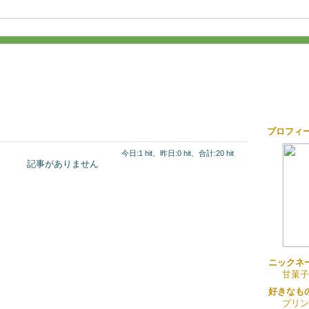
プロフィ
今日:1 hit、昨日:0 hit、合計:20 hit
記事がありません
ニックネ
甘菓子
好きなも
プリン