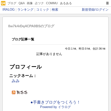
ブログ
|
Q&A
|
画像
|
占ツク
|
COMMU
|
あるある
IRALOG
|
ランキング
|
コミック
|
検索
新規登録/ログイン
0w7k4rDq4CPA0BSのブログ
ブログ記事一覧
今日:1 hit、昨日:0 hit、合計:36 hit
記事がありません
プロフィール
ニックネーム：
みみ
●手書きブログをつくろう！
Powered by イラログ