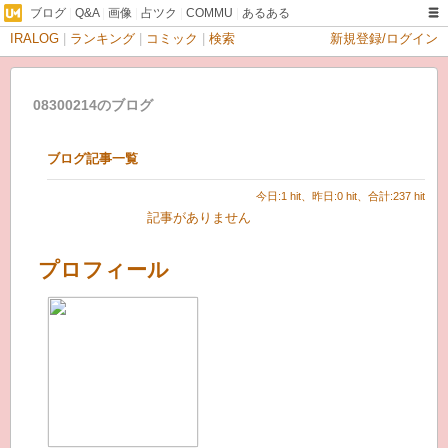
ブログ
|
Q&A
|
画像
|
占ツク
|
COMMU
|
あるある
IRALOG
|
ランキング
|
コミック
|
検索
新規登録/ログイン
08300214のブログ
ブログ記事一覧
今日:1 hit、昨日:0 hit、合計:237 hit
記事がありません
プロフィール