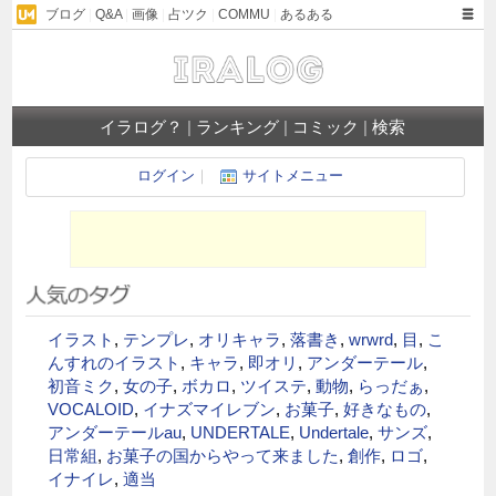
ブログ
|
Q&A
|
画像
|
占ツク
|
COMMU
|
あるある
イラログ？
|
ランキング
|
コミック
|
検索
ログイン
｜
サイトメニュー
イラスト
,
テンプレ
,
オリキャラ
,
落書き
,
wrwrd
,
目
,
こ
んすれのイラスト
,
キャラ
,
即オリ
,
アンダーテール
,
初音ミク
,
女の子
,
ボカロ
,
ツイステ
,
動物
,
らっだぁ
,
VOCALOID
,
イナズマイレブン
,
お菓子
,
好きなもの
,
アンダーテールau
,
UNDERTALE
,
Undertale
,
サンズ
,
日常組
,
お菓子の国からやって来ました
,
創作
,
ロゴ
,
イナイレ
,
適当