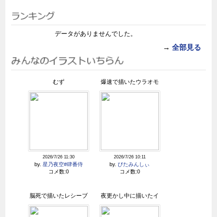
データがありませんでした。
→
全部見る
むず
爆速で描いたウラオモ
テ人
2026/7/26 11:30
2026/7/26 10:11
by.
星乃夜空#肆番侍
by.
びたみんしぃ
コメ数:0
コメ数:0
脳死で描いたレシーブ
夜更かし中に描いたイ
くん
エロー先生